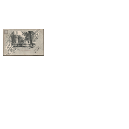
º
Dichtbij:
STADSKANAAL.